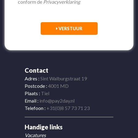
conform de
Privacyverklaring
VERSTUUR
Contact
Adres :
Sint Walburgstraat 19
Postcode :
4001 MD
Plaats :
Tiel
Email :
info@pay2day.nl
Telefoon :
+31(0)8 57 73 71 23
Handige links
Vacatures